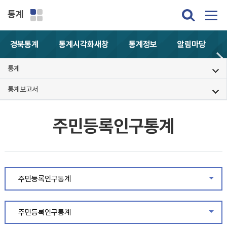
통계
경북통계
통계시각화
새창
통계정보
알림마당
통계
통계보고서
주민등록인구통계
주민등록인구통계
같은
주민등록인구통계
같은