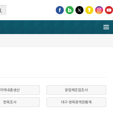
지역내총생산
광업제조업조사
한옥조사
대구·경북광역권통계