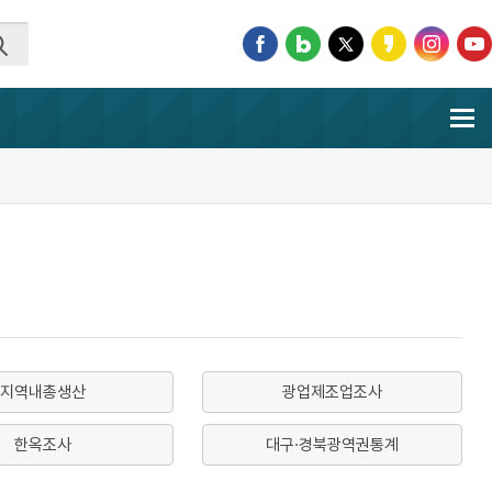
지역내총생산
광업제조업조사
한옥조사
대구·경북광역권통계