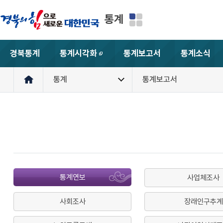
통계
경북통계
통계시각화
통계보고서
통계소식
새창
통계
통계보고서
통계연보
사업체조사
사회조사
장래인구추계