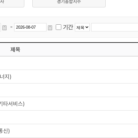
사
경기종합지수
-
기간
제목
너지)
기타서비스)
통신)