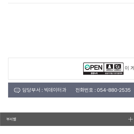
이 
담당부서 :
빅데이터과
전화번호 :
054-880-2535
부서별