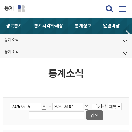
통계
경북통계
통계시각화
새창
통계정보
알림마당
통계소식
통계소식
통계소식
-
기간