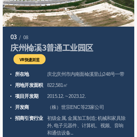
03
/
08
庆州椧溪3普通工业园区
VR快速浏览
所在地
庆北庆州市内南面椧溪里山248号一带
用地开发面积
822,581㎡
项目开发期
2015.12. ~ 2023.12.
开发商
（株）世宗ENC等23家公司
招商引资行业
初级金属, 金属加工制造; 机械和家具除
外, 电子元器件、计算机、视频、音响
和通信设备...