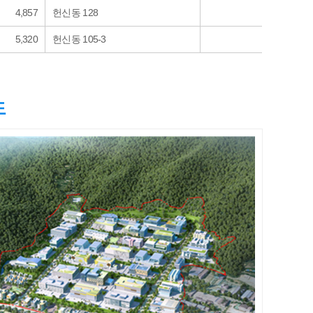
4,857
헌신동 128
5,320
헌신동 105-3
도