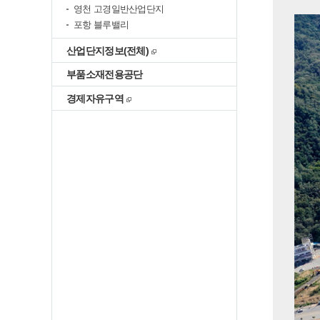
영천 고경일반산업단지
포항 블루밸리
새창
산업단지정보(전체)
부품소재전용공단
새창
경제자유구역