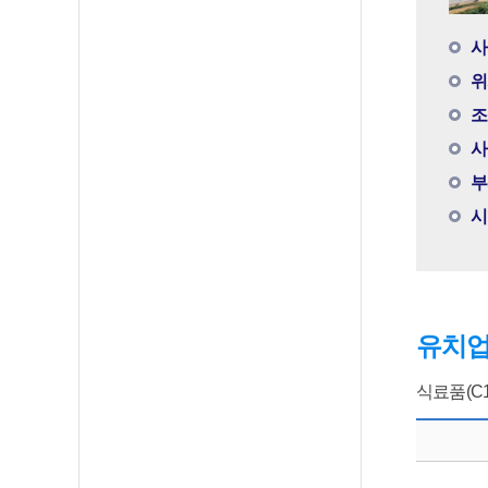
사
위
조
사
부
시
유치
식료품(C1