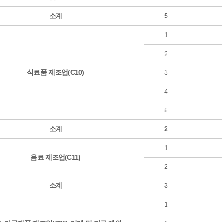
소계
5
1
2
식료품 제조업(C10)
3
4
5
소계
2
1
음료 제조업(C11)
2
소계
3
1