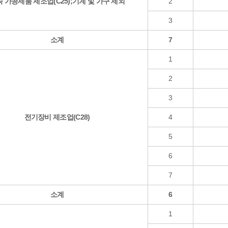
 가공제품 제조업(C25);기계 및 가구 제외
2
3
소계
7
1
2
3
전기장비 제조업(C28)
4
5
6
7
소계
6
1