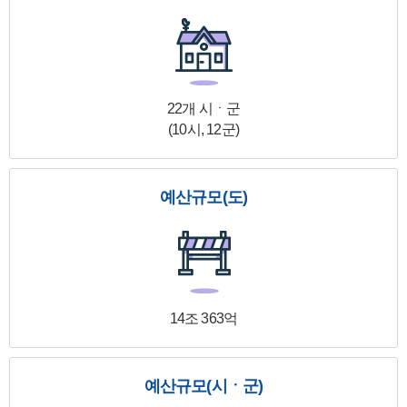
22개 시ㆍ군
(10시, 12군)
예산규모(도)
14조 363억
예산규모(시ㆍ군)