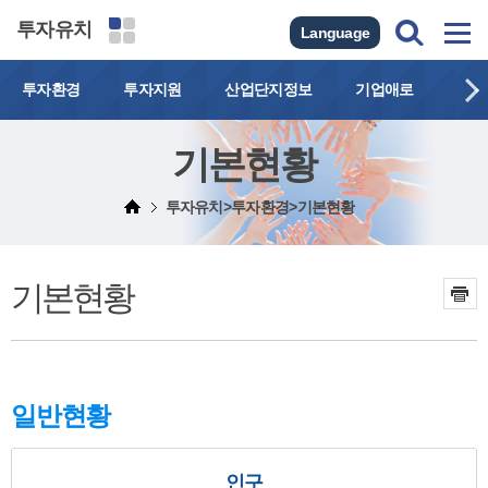
투자유치
Language
투자환경
투자지원
산업단지정보
기업애로
연락
기본현황
투자유치>투자환경>기본현황
기본현황
일반현황
인구