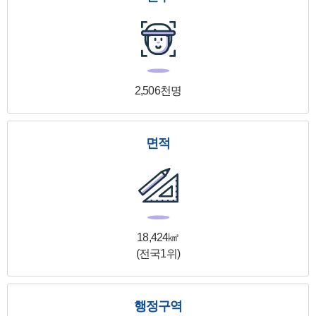
2,506천명
면적
18,424㎢
(전국1위)
행정구역