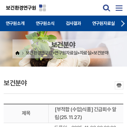
주메뉴 바로가기
본문 바로가기
보건환경연구원
연구원소개
연구원소식
검사결과
연구원자료실
보건분야
보건환경연구원>연구원자료실>자료실>보건분야
보건분야
[부적합 (수입)식품] 긴급회수 알
제목
림(25. 11. 27.)