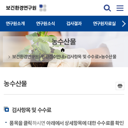
주메뉴 바로가기
본문 바로가기
보건환경연구원
연구원소개
연구원소식
검사결과
연구원자료실
농수산물
보건환경연구원>민원접수안내>검사항목 및 수수료>농수산물
농수산물
검사항목 및 수수료
품목을 클릭
하시면
아래에서 상세항목에 대한 수수료를 확인