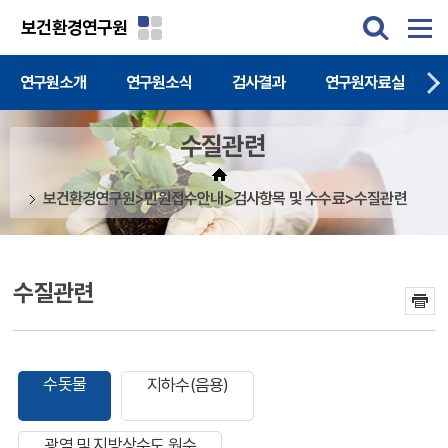
주메뉴 바로가기
본문 바로가기
보건환경연구원
연구원소개
연구원소식
검사결과
연구원자료실
수질관련
보건환경연구원>민원접수안내>검사항목 및 수수료>수질관련
수질관련
수돗물
지하수(음용)
광역 및 지방상수도 원수