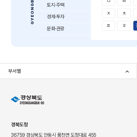
ㅁ
ㅂ
토지·주택
ㅈ
ㅊ
경제·투자
ㅍ
ㅎ
문화·관광
부서별
경북도청
36759 경상북도 안동시 풍천면 도청대로 455