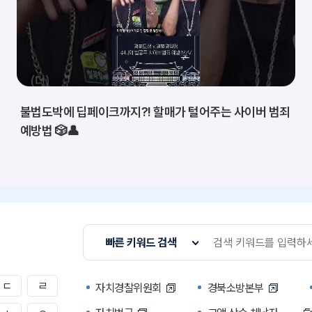
불법도박에 딥페이크까지?! 할매가 털어주는 사이버 범죄
예방법 🎲👤
빠른 키워드 검색
ㄷ
ㄹ
자치경찰위원회
경북소방본부