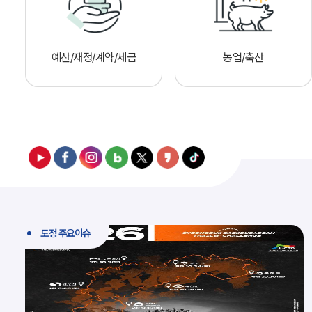
예산/재정/계약/세금
농업/축산
도정 주요이슈