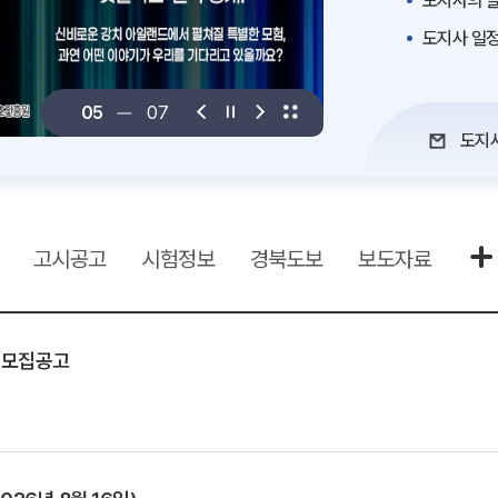
도지사의 말
도지사 일
06
07
도지
고시공고
시험정보
경북도보
보도자료
 모집공고