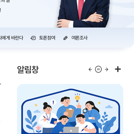
과 글
정
사에게 바란다
토론참여
여론조사
알림창