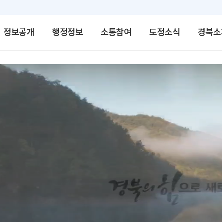
정보공개
행정정보
소통참여
도정소식
경북소