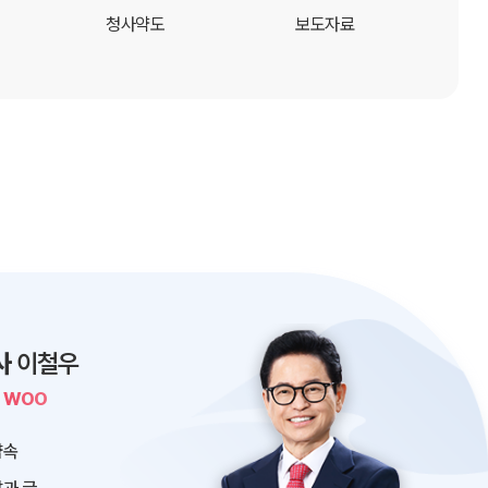
청사약도
보도자료
사
이철우
L WOO
약속