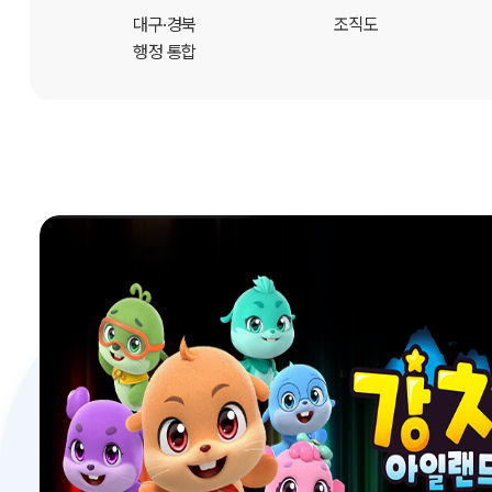
개
대구·경북
조직도
행정 통합