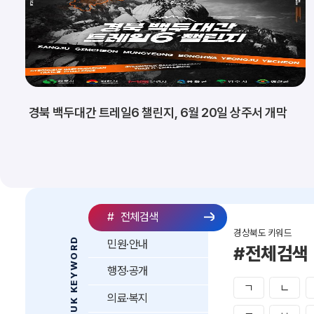
경북 백두대간 트레일6 챌린지, 6월 20일 상주서 개막
#
전체검색
경상북도 키워드
GYEONGBUK KEYWORD
민원·안내
#전체검색
행정·공개
ㄱ
ㄴ
의료·복지