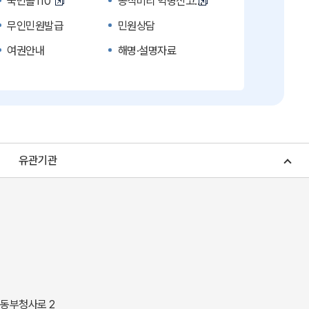
국민콜110
공직비리 익명신고
무인민원발급
민원상담
여권안내
해명·설명자료
복지신문고
계약정보공개
수의계약 현황공개
업무추진비 공개
노인복지
응급의료기관안내
청소년복지
개별주택공시가격
유관기관
조상 땅 찾기
토지이용계획
소비자물가
소비자행복센터
중소기업지원
지역사랑상품권
경북나드리
경북여행책자신청
경상북도 지정문화재
경상북도 수목원
동락관
민물고기생태체험관
 동부청사로 2