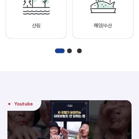
산림
해양/수산
Youtube