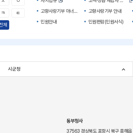
자치법규
고액·상습 체납자 명단
ㅅ
ㅇ
고향사랑기부 아너스 클럽
고향사랑기부 안내
ㅋ
ㅌ
민원안내
민원편람(민원서식)
전체
자주하는 질문
정부24(민원서식)
경북공공데이터&통계
세입세출예산서
주민참여예산제도
정보공개포털
여성복지
장애인 복지시책
시군청
귀농귀촌종합지원센터
부동산중개보수 안내
국내 투자인센티브
농산물시세
신기술오픈마켓
일자리/채용
투자환경
경북 이달의 축제행사
경북e맛(음식정보)
경상북도 대기정보
동부청사
도립예술단
도립예술단 공연소개
37563 경상북도 포항시 북구 흥해읍