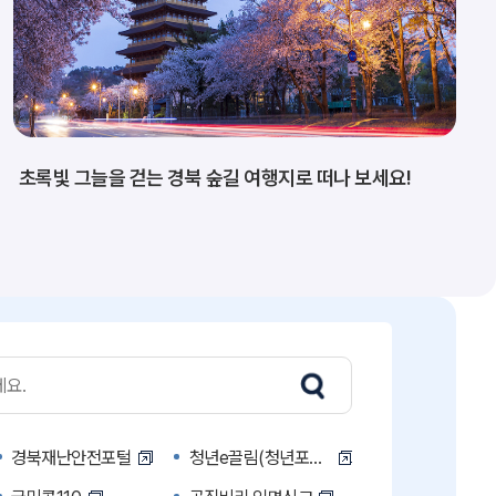
초록빛 그늘을 걷는 경북 숲길 여행지로 떠나 보세요!
경북재난안전포털
청년e끌림(청년포털)