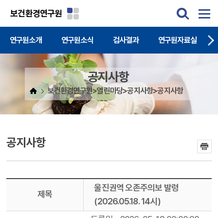
주메뉴 바로가기
본문 바로가기
보건환경연구원
연구원소개
연구원소식
검사결과
연구원자료실
공지사항
보건환경연구원>열린마당>공지사항>공지사항
공지사항
울진권역 오존주의보 발령
제목
(2026.05.18. 14시)