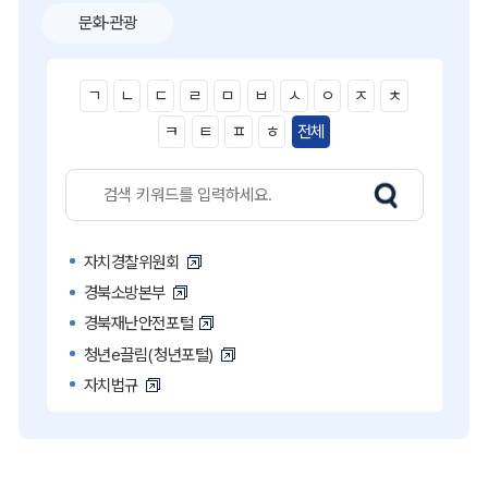
문화·관광
ㄱ
ㄴ
ㄷ
ㄹ
ㅁ
ㅂ
ㅅ
ㅇ
ㅈ
ㅊ
ㅋ
ㅌ
ㅍ
ㅎ
전체
자치경찰위원회
경북소방본부
경북재난안전포털
청년e끌림(청년포털)
자치법규
고액·상습 체납자 명단
국민콜110
공직비리 익명신고