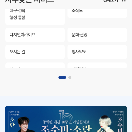
대구·경북
조직도
행정 통합
디지털아카이브
문화·관광
오시는 길
청사약도
보도자료
재정정보
K보듬 6000
클린신고
정보공개
대구·경북
조직도
행정 통합