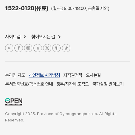
주민참여예산제도
1522-0120(유료)
(월~금 9:00~18:00, 공휴일 제외)
정보공개포털
노인복지
응급의료기관안내
사이트맵
찾아오시는 길
여성복지
장애인 복지시책
청소년복지
개별주택공시가격
귀농귀촌종합지원센터
누리집 지도
개인정보 처리방침
저작권정책
오시는길
부동산중개보수 안내
부서전화번호/팩스번호 안내
정부/지자체 조직도
국가상징 알아보기
조상 땅 찾기
토지이용계획
국내 투자인센티브
Copyright 2025. Province of Gyeongsangbuk-do. All Rights
농산물시세
Reserved.
소비자물가
소비자행복센터