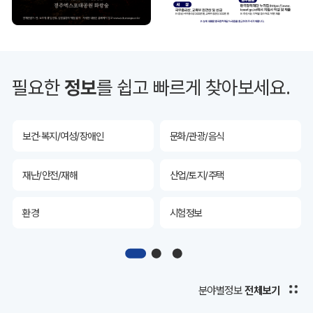
투자유치
공공데이터&통계
예산/재정/계약/세금
농업/축산
필요한
정보
를 쉽고 빠르게 찾아보세요.
산림
해양/수산
보건·복지/여성/장애인
문화/관광/음식
재난/안전/재해
산업/토지/주택
환경
시험정보
경제
디지털아카이브
투자유치
공공데이터&통계
분야별정보
전체보기