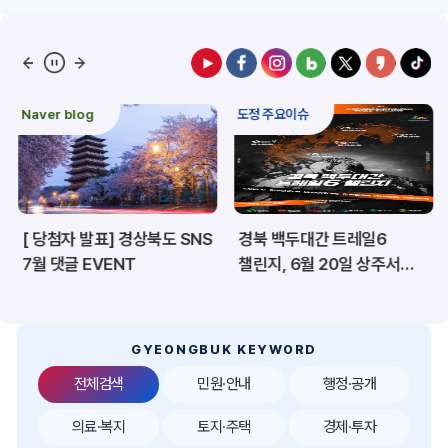
예산/재정/계약/세금
농업/축산
산림
해양/수산
Naver blog
도정 주요이슈
보건·복지/여성/장애인
문화/관광/음식
재난/안전/재해
산업/토지/주택
[ 당첨자 발표] 경상북도 SNS
경북 백두대간 트레일6
환경
시험정보
7월 댓글 EVENT
챌린지, 6월 20일 상주서
개막
경제
디지털아카이브
투자유치
공공데이터&통계
GYEONGBUK KEYWORD
전체검색
민원·안내
행정·공개
의료·복지
토지·주택
경제·투자