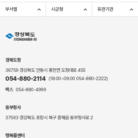
고향사랑기부 아너스 클럽
부서별
시군청
유관기관
고향사랑기부 안내
무인민원발급
민원상담
민원안내
민원편람(민원서식)
여권안내
경북도청
해명·설명자료
36759 경상북도 안동시 풍천면 도청대로 455
자주하는 질문
054-880-2114
(18:00~09:00
054-880-2222
)
정부24(민원서식)
팩스
054-880-4999
복지신문고
계약정보공개
동부청사
경북공공데이터&통계
37563 경상북도 포항시 북구 흥해읍 동부청사로 2
세입세출예산서
수의계약 현황공개
행복콜센터
업무추진비 공개