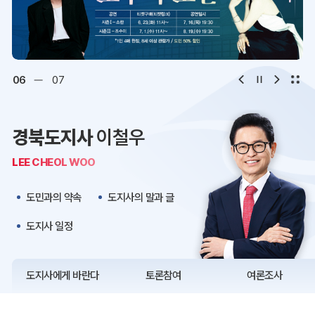
디지털아카이브
문화·관광
오시는 길
청사약도
06
07
보도자료
재정정보
경북도지사
이철우
K보듬 6000
클린신고
LEE CHEOL WOO
정보공개
도민과의 약속
도지사의 말과 글
도지사 일정
도지사에게 바란다
토론참여
여론조사