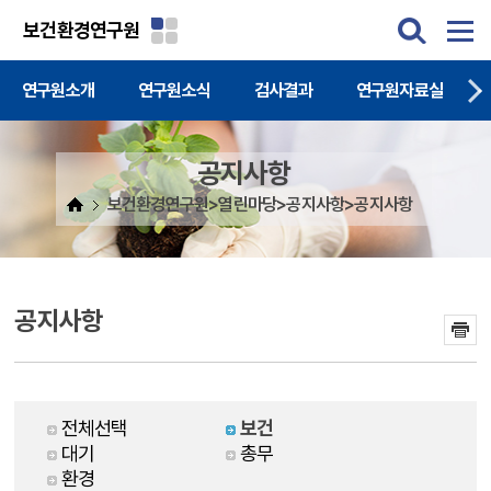
주메뉴 바로가기
본문 바로가기
보건환경연구원
연구원소개
연구원소식
검사결과
연구원자료실
공지사항
보건환경연구원>열린마당>공지사항>공지사항
공지사항
전체선택
보건
대기
총무
환경