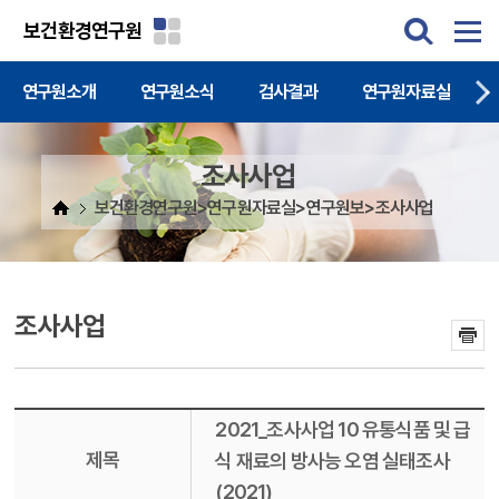
주메뉴 바로가기
본문 바로가기
보건환경연구원
연구원소개
연구원소식
검사결과
연구원자료실
조사사업
보건환경연구원>연구원자료실>연구원보>조사사업
조사사업
2021_조사사업 10 유통식품 및 급
제목
식 재료의 방사능 오염 실태조사
(2021)