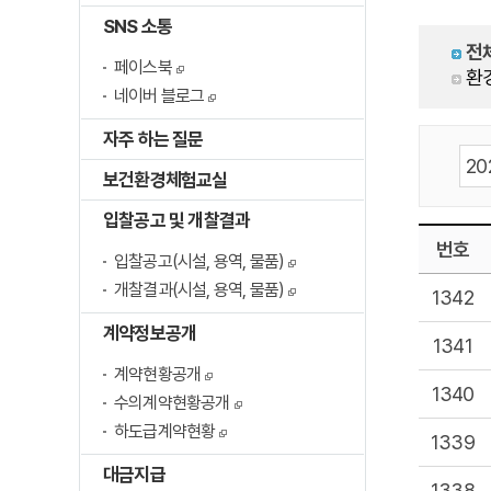
SNS 소통
전
페이스북
환
네이버 블로그
자주 하는 질문
보건환경체험교실
입찰공고 및 개찰결과
번호
입찰공고(시설, 용역, 물품)
개찰결과(시설, 용역, 물품)
1342
계약정보공개
1341
계약현황공개
1340
수의계약현황공개
하도급계약현황
1339
대금지급
1338