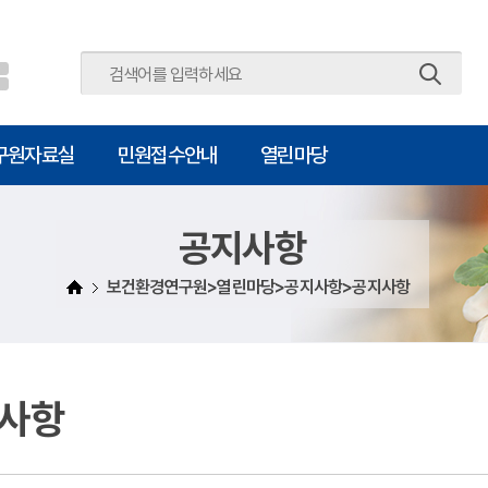
주메뉴 바로가기
본문 바로가기
구원자료실
민원접수안내
열린마당
공지사항
보건환경연구원>열린마당>공지사항>공지사항
사항