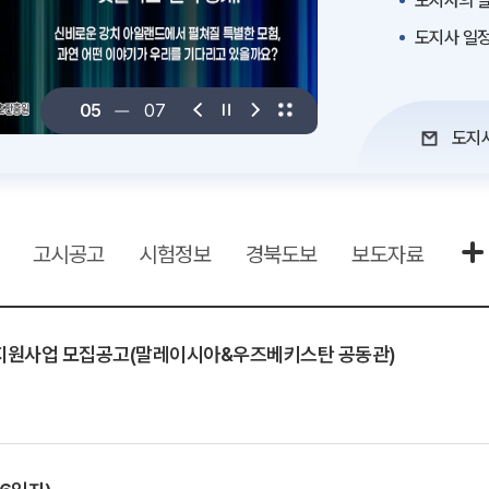
도지사의 말
도지사 일
06
07
도지
고시공고
시험정보
경북도보
보도자료
팅 지원사업 모집공고(말레이시아&우즈베키스탄 공동관)