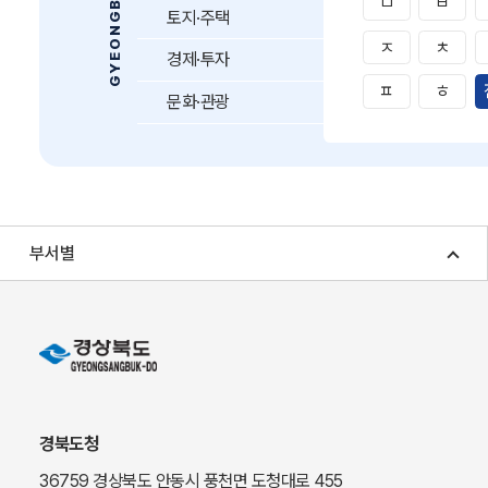
ㅁ
ㅂ
토지·주택
ㅈ
ㅊ
경제·투자
ㅍ
ㅎ
문화·관광
부서별
경북도청
36759 경상북도 안동시 풍천면 도청대로 455