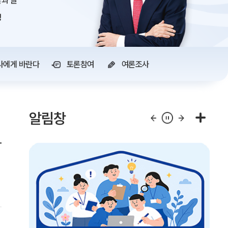
과 글
정
사에게 바란다
토론참여
여론조사
알림창