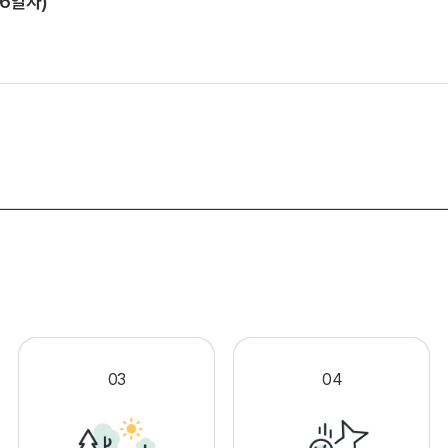
 6일자)
.
03
04