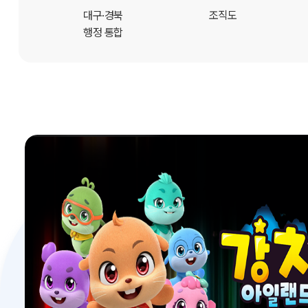
개
대구·경북
조직도
행정 통합