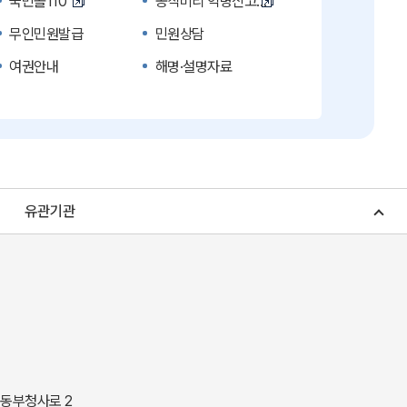
국민콜110
공직비리 익명신고
무인민원발급
민원상담
여권안내
해명·설명자료
복지신문고
계약정보공개
수의계약 현황공개
업무추진비 공개
노인복지
응급의료기관안내
청소년복지
개별주택공시가격
유관기관
조상 땅 찾기
토지이용계획
소비자물가
소비자행복센터
중소기업지원
지역사랑상품권
경북나드리
경북여행책자신청
경상북도 지정문화재
경상북도 수목원
동락관
민물고기생태체험관
 동부청사로 2