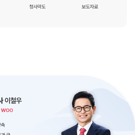
청사약도
보도자료
사
이철우
L WOO
약속