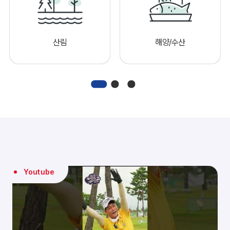
산림
해양/수산
Youtube