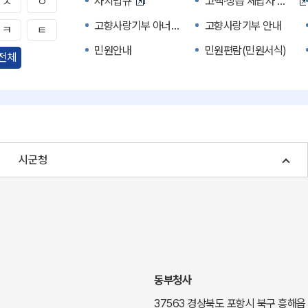
자치법규
고액·상습 체납자 명단
ㅅ
ㅇ
고향사랑기부 아너스 클럽
고향사랑기부 안내
ㅋ
ㅌ
민원안내
민원편람(민원서식)
전체
자주하는 질문
정부24(민원서식)
경북공공데이터&통계
세입세출예산서
주민참여예산제도
정보공개포털
여성복지
장애인 복지시책
시군청
귀농귀촌종합지원센터
부동산중개보수 안내
국내 투자인센티브
농산물시세
신기술오픈마켓
일자리/채용
투자환경
경북 이달의 축제행사
경북e맛(음식정보)
경상북도 대기정보
동부청사
도립예술단
도립예술단 공연소개
37563 경상북도 포항시 북구 흥해읍