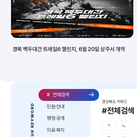
경북 백두대간 트레일6 챌린지, 6월 20일 상주서 개막
#
전체검색
경상북도 키워드
GYEONGBUK KEYWORD
민원·안내
#전체검색
행정·공개
ㄱ
ㄴ
의료·복지