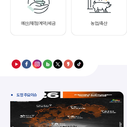
예산/재정/계약/세금
농업/축산
도정 주요이슈