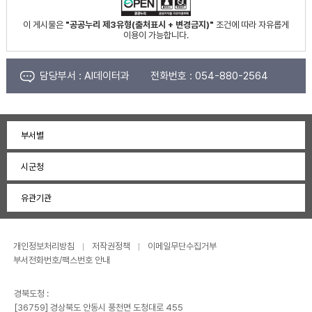
이 게시물은
"공공누리 제3유형(출처표시 + 변경금지)"
조건에 따라 자유롭게
이용이 가능합니다.
담당부서 :
AI데이터과
전화번호 :
054-880-2564
부서별
시군청
유관기관
개인정보처리방침
저작권정책
이메일무단수집거부
부서전화번호/팩스번호 안내
경북도청 :
[36759] 경상북도 안동시 풍천면 도청대로 455