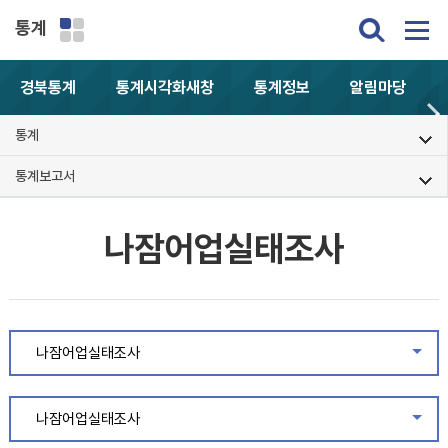
통계
경북통계
통계시각화
새창
통계정보
알림마당
통계
통계보고서
나잠어업실태조사
나잠어업실태조사
같은
나잠어업실태조사
같은