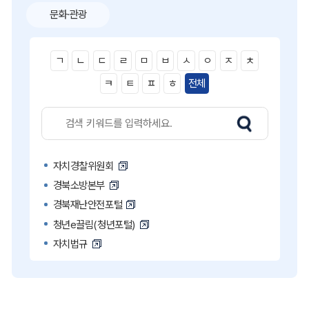
문화·관광
ㄱ
ㄴ
ㄷ
ㄹ
ㅁ
ㅂ
ㅅ
ㅇ
ㅈ
ㅊ
ㅋ
ㅌ
ㅍ
ㅎ
전체
자치경찰위원회
경북소방본부
경북재난안전포털
청년e끌림(청년포털)
자치법규
고액·상습 체납자 명단
국민콜110
공직비리 익명신고