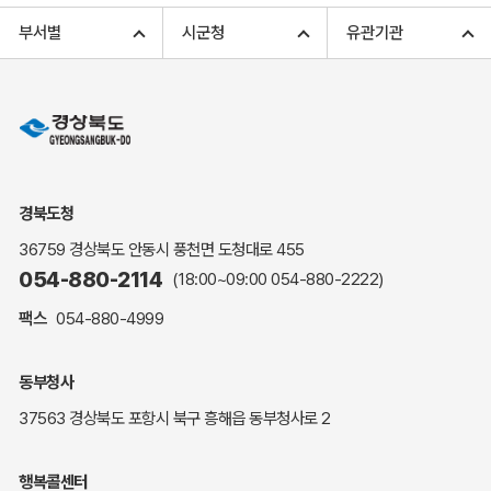
고향사랑기부 아너스 클럽
부서별
시군청
유관기관
고향사랑기부 안내
무인민원발급
민원상담
민원안내
민원편람(민원서식)
여권안내
경북도청
해명·설명자료
36759 경상북도 안동시 풍천면 도청대로 455
자주하는 질문
054-880-2114
(18:00~09:00
054-880-2222
)
정부24(민원서식)
팩스
054-880-4999
복지신문고
계약정보공개
동부청사
경북공공데이터&통계
37563 경상북도 포항시 북구 흥해읍 동부청사로 2
세입세출예산서
수의계약 현황공개
행복콜센터
업무추진비 공개