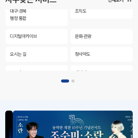
대구·경북
조직도
행정 통합
디지털아카이브
문화·관광
오시는 길
청사약도
보도자료
재정정보
K보듬 6000
클린신고
정보공개
대구·경북
조직도
행정 통합