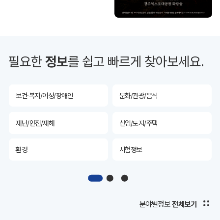
투자유치
공공데이터&통계
예산/재정/계약/세금
농업/축산
필요한
정보
를 쉽고 빠르게 찾아보세요.
산림
해양/수산
보건·복지/여성/장애인
문화/관광/음식
재난/안전/재해
산업/토지/주택
환경
시험정보
경제
디지털아카이브
투자유치
공공데이터&통계
분야별정보
전체보기