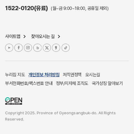
주민참여예산제도
1522-0120(유료)
(월~금 9:00~18:00, 공휴일 제외)
정보공개포털
노인복지
응급의료기관안내
사이트맵
찾아오시는 길
여성복지
장애인 복지시책
청소년복지
개별주택공시가격
귀농귀촌종합지원센터
누리집 지도
개인정보 처리방침
저작권정책
오시는길
부동산중개보수 안내
부서전화번호/팩스번호 안내
정부/지자체 조직도
국가상징 알아보기
조상 땅 찾기
토지이용계획
국내 투자인센티브
Copyright 2025. Province of Gyeongsangbuk-do. All Rights
농산물시세
Reserved.
소비자물가
소비자행복센터