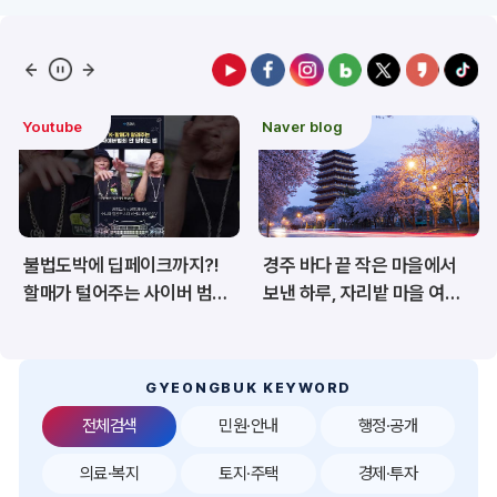
예산/재정/계약/세금
농업/축산
산림
해양/수산
Naver blog
도정 주요이슈
보건·복지/여성/장애인
문화/관광/음식
재난/안전/재해
산업/토지/주택
경주 바다 끝 작은 마을에서
경북 백두대간 트레일6
환경
시험정보
보낸 하루, 자리밭 마을 여름
챌린지, 6월 20일 상주서
이야기
개막
경제
디지털아카이브
투자유치
공공데이터&통계
GYEONGBUK KEYWORD
전체검색
민원·안내
행정·공개
의료·복지
토지·주택
경제·투자