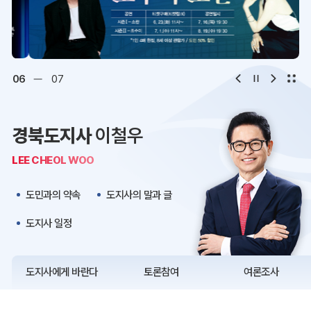
디지털아카이브
문화·관광
오시는 길
청사약도
06
07
보도자료
재정정보
경북도지사
이철우
K보듬 6000
클린신고
LEE CHEOL WOO
정보공개
도민과의 약속
도지사의 말과 글
도지사 일정
도지사에게 바란다
토론참여
여론조사