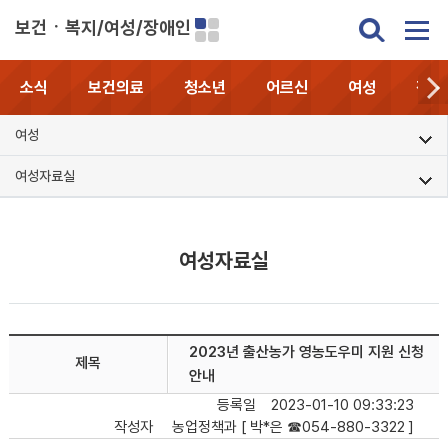
보건ㆍ복지/여성/장애인
소식
보건의료
청소년
어르신
여성
장애
여성
여성자료실
여성자료실
2023년 출산농가 영농도우미 지원 신청
제목
안내
등록일
2023-01-10 09:33:23
작성자
농업정책과 [ 박*은 ☎054-880-3322 ]