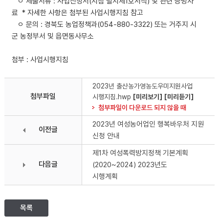
ㅇ 제출서류 : 사업신청서(지침 별지제1호서식) 및 관련 증빙자
료 * 자세한 사항은 첨부된 사업시행지침 참고
ㅇ 문의 : 경북도 농업정책과(054-880-3322) 또는 거주지 시
군 농정부서 및 읍면동사무소
첨부 : 사업시행지침
2023년 출산농가영농도우미지원사업
첨부파일
시행지침.hwp
[미리보기]
[미리듣기]
첨부파일이 다운로드 되지 않을 때
2023년 여성농어업인 행복바우처 지원
이전글
신청 안내
제1차 여성폭력방지정책 기본계획
다음글
(2020~2024) 2023년도
시행계획
목록