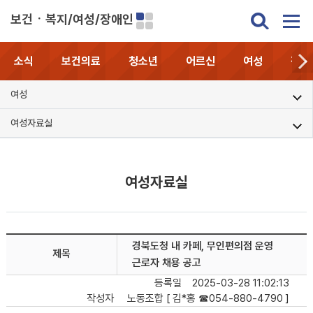
보건ㆍ복지/여성/장애인
소식
보건의료
청소년
어르신
여성
장애
여성
여성자료실
여성자료실
경북도청 내 카페, 무인편의점 운영
제목
근로자 채용 공고
등록일
2025-03-28 11:02:13
작성자
노동조합 [ 김*홍 ☎054-880-4790 ]