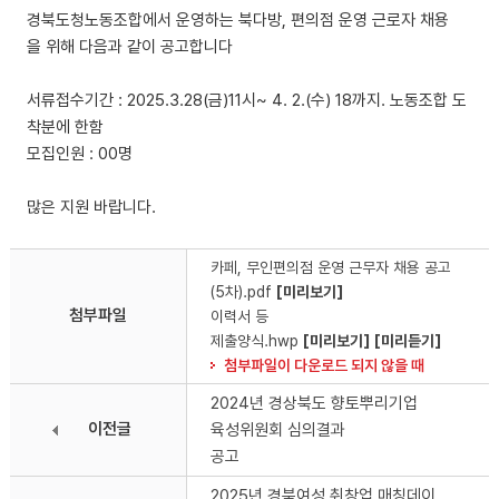
경북도청노동조합에서 운영하는 북다방, 편의점 운영 근로자 채용
을 위해 다음과 같이 공고합니다
서류접수기간 : 2025.3.28(금)11시~ 4. 2.(수) 18까지. 노동조합 도
착분에 한함
모집인원 : 00명
많은 지원 바랍니다.
카페, 무인편의점 운영 근무자 채용 공고
(5차).pdf
[미리보기]
첨부파일
이력서 등
제출양식.hwp
[미리보기]
[미리듣기]
첨부파일이 다운로드 되지 않을 때
2024년 경상북도 향토뿌리기업
이전글
육성위원회 심의결과
공고
2025년 경북여성 취창업 매칭데이