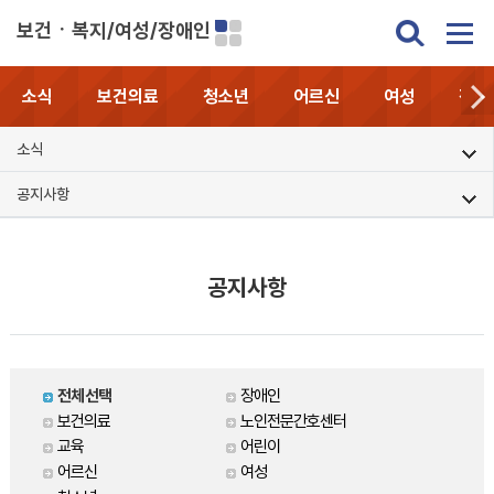
보건ㆍ복지/여성/장애인
소식
보건의료
청소년
어르신
여성
장애
소식
공지사항
공지사항
전체선택
장애인
보건의료
노인전문간호센터
교육
어린이
어르신
여성