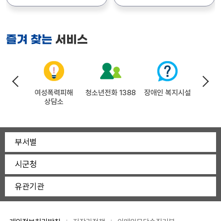
서비스
즐겨 찾는
지 시설
여성폭력피해
청소년전화 1388
장애인 복지시설
유해업
상담소
부서별
시군청
유관기관