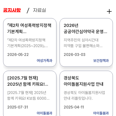
자료실
공지사항
「제2차 여성폭력방지정책
2026년
기본계획
공공야간심야약국 운영
(2025~2029)」
안내(3월)
「제2차 여성폭력방지정책
지역주민의 심야시간대
2026년도 시행계획
기본계획(2025~2029)」
의약품 구입 불편해소와
2026년도 시행계획
의약품 오남용 최소화를
2026-05-22
2026-03-03
위하여 공공야간심야약국을
여성가족과
보건정책과
붙임과 같이 운영합니다. ○
지정약국 : 54개소(붙임
참고) ※ 매월 1~2회 자율적
[2025.7월 현재]
경상북도
휴무일이 있으니 방문 전 확인
2025년 함께 키워요!
아이돌봄지원사업 안내
바랍니다.
K보듬 6000 사업안내 및
[2025.7월 현재] 2025년
경상북도 아이돌봄지원사업
지정시설 현황입니다.
함께 키워요! K보듬 6000
안내 리플릿입니다.
사업안내 및 지정시설
2025-07-31
2025-04-11
현황입니다.
아이돌봄과
아이돌봄과