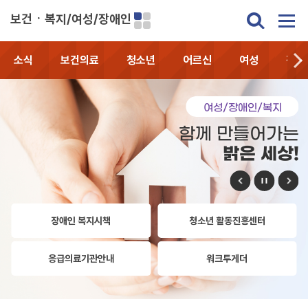
보건ㆍ복지/여성/장애인
소식
보건의료
청소년
어르신
여성
장애
여성/장애인/복지
함께 만들어가는
밝은 세상!
장애인 복지시책
청소년 활동진흥센터
응급의료기관안내
워크투게더