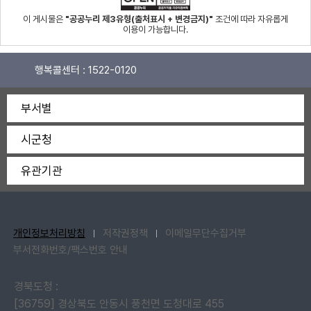
이 게시물은
"공공누리 제3유형(출처표시 + 변경금지)"
조건에 따라 자유롭게
이용이 가능합니다.
행복콜센터 :
1522-0120
부서별
시군청
유관기관
개인정보처리방침
저작권정책
이메일무단수집거부
부서전화번호/팩스번호 안내
경북도청 :
[36759] 경상북도 안동시 풍천면 도청대로 455