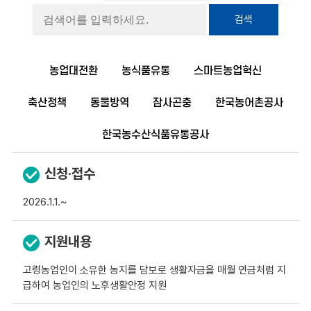
검색
농업대전환
농식품유통
스마트농업혁신
축산정책
동물방역
잠사곤충
한국농어촌공사
한국농수산식품유통공사
신청·접수
2026.1.1.~
지원내용
고령농업인이 소유한 농지를 담보로 생활자금을 매월 연금처럼 지
급하여 농업인의 노후생활안정 지원