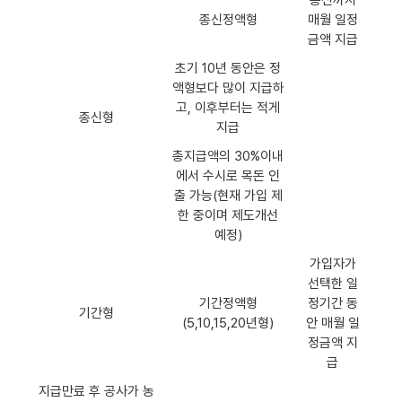
종신까지
종신정액형
매월 일정
금액 지급
초기 10년 동안은 정
액형보다 많이 지급하
고, 이후부터는 적게
종신형
지급
총지급액의 30%이내
에서 수시로 목돈 인
출 가능(현재 가입 제
한 중이며 제도개선
예정)
가입자가
선택한 일
기간정액형
정기간 동
기간형
(5,10,15,20년형)
안 매월 일
정금액 지
급
지급만료 후 공사가 농