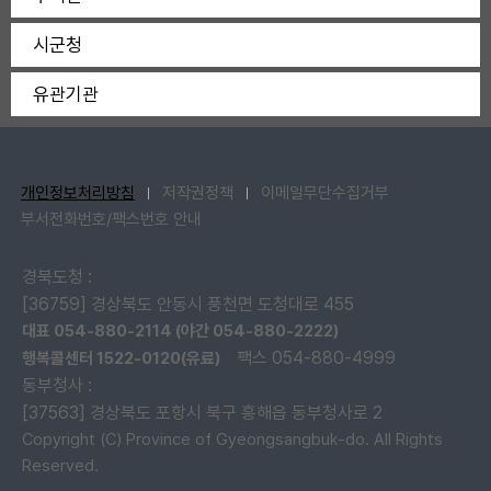
시군청
유관기관
개인정보처리방침
저작권정책
이메일무단수집거부
부서전화번호/팩스번호 안내
경북도청 :
[36759] 경상북도 안동시 풍천면 도청대로 455
대표 054-880-2114 (야간 054-880-2222)
팩스 054-880-4999
행복콜센터 1522-0120(유료)
동부청사 :
[37563] 경상북도 포항시 북구 흥해읍 동부청사로 2
Copyright (C) Province of Gyeongsangbuk-do. All Rights
Reserved.