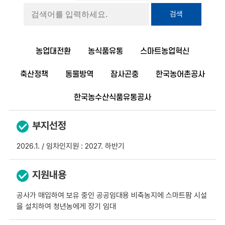
검색
농업대전환
농식품유통
스마트농업혁신
축산정책
동물방역
잠사곤충
한국농어촌공사
한국농수산식품유통공사
부지선정
2026.1. / 임차인지원 : 2027. 하반기
지원내용
공사가 매입하여 보유 중인 공공임대용 비축농지에 스마트팜 시설
을 설치하여 청년농에게 장기 임대