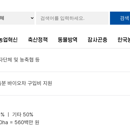
검색
농업혁신
축산정책
동물방역
잠사곤충
한국
자단체 및 농축협 등
축분 바이오차 구입비 지원
5% ㅣ 기타 50%
80ha = 560백만 원