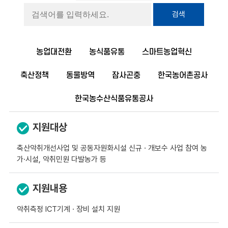
검색
농업대전환
농식품유통
스마트농업혁신
축산정책
동물방역
잠사곤충
한국농어촌공사
한국농수산식품유통공사
지원대상
축산악취개선사업 및 공동자원화시설 신규 · 개보수 사업 참여 농
가·시설, 악취민원 다발농가 등
지원내용
악취측정 ICT기계 · 장비 설치 지원