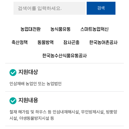
검색
농업대전환
농식품유통
스마트농업혁신
축산정책
동물방역
잠사곤충
한국농어촌공사
한국농수산식품유통공사
지원대상
인삼재배 농업인 또는 농업법인
지원내용
철재 해가림 및 하우스 등 인삼내재해시설, 무인방제시설, 방풍망
시설, 야생동물방지시설 등