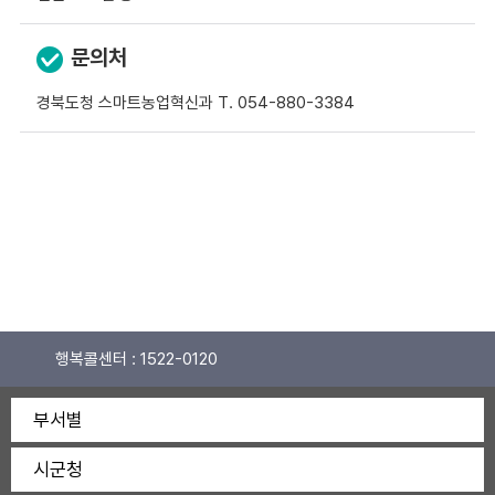
문의처
경북도청 스마트농업혁신과 T. 054-880-3384
행복콜센터 :
1522-0120
부서별
시군청