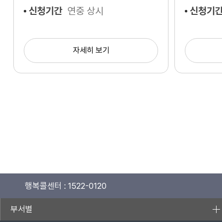
신청기간
연중 상시
신청기
자세히 보기
행복콜센터 :
1522-0120
부서별