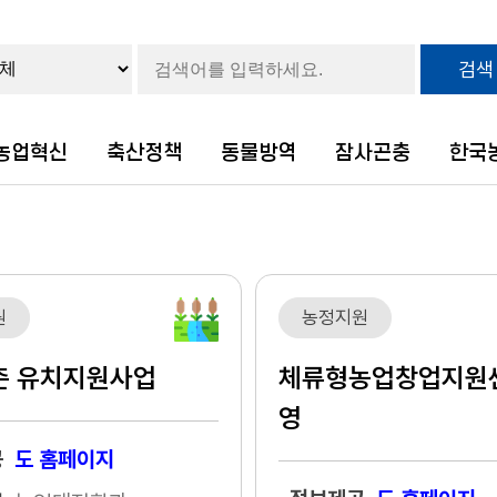
검색
농업혁신
축산정책
동물방역
잠사곤충
한국
원
농정지원
촌 유치지원사업
체류형농업창업지원
영
공
도 홈페이지