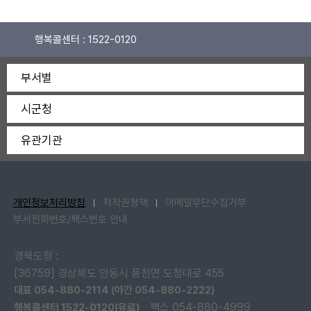
행복콜센터 :
1522-0120
부서별
시군청
유관기관
개인정보처리방침
저작권정책
이메일무단수집거부
부서전화번호/팩스번호 안내
경북도청 :
[36759] 경상북도 안동시 풍천면 도청대로 455
대표 054-880-2114 (야간 054-880-2222)
팩스 054-880-4999
행복콜센터 1522-0120(유료)