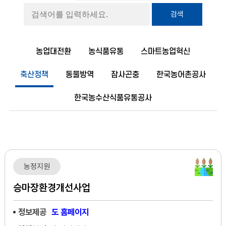
검색
농업대전환
농식품유통
스마트농업혁신
축산정책
동물방역
잠사곤충
한국농어촌공사
한국농수산식품유통공사
농정지원
승마장환경개선사업
정보제공
도 홈페이지