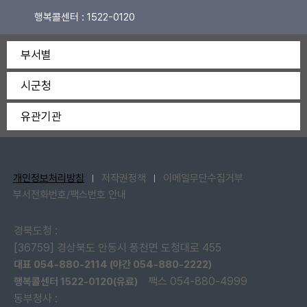
행복콜센터 :
1522-0120
부서별
시군청
유관기관
개인정보처리방침
저작권정책
이메일무단수집거부
부서전화번호/팩스번호 안내
경북도청 :
[36759] 경상북도 안동시 풍천면 도청대로 455
대표 054-880-2114 (야간 054-880-2222)
팩스 054-880-4999
행복콜센터 1522-0120(유료)
동부청사 :