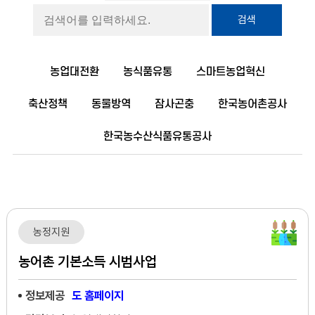
검색
농업대전환
농식품유통
스마트농업혁신
축산정책
동물방역
잠사곤충
한국농어촌공사
한국농수산식품유통공사
농정지원
농어촌 기본소득 시범사업
정보제공
도 홈페이지