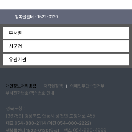
행복콜센터 :
1522-0120
부서별
시군청
유관기관
개인정보처리방침
저작권정책
이메일무단수집거부
부서전화번호/팩스번호 안내
경북도청 :
[36759] 경상북도 안동시 풍천면 도청대로 455
대표 054-880-2114 (야간 054-880-2222)
팩스 054-880-4999
행복콜센터 1522-0120(유료)