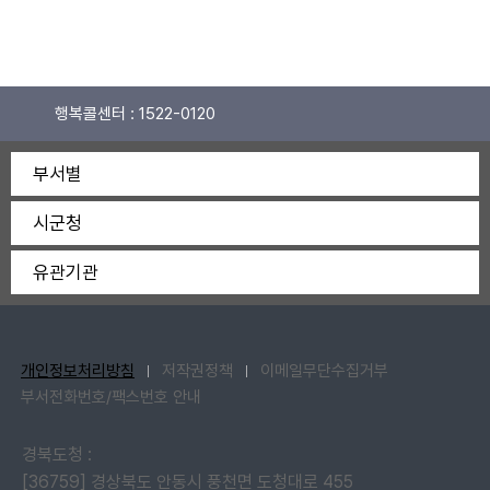
행복콜센터 :
1522-0120
부서별
시군청
유관기관
개인정보처리방침
저작권정책
이메일무단수집거부
부서전화번호/팩스번호 안내
경북도청 :
[36759] 경상북도 안동시 풍천면 도청대로 455