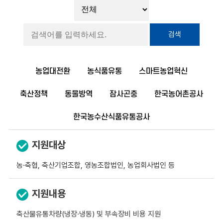
검색
농업대전환
농식품유통
스마트농업혁신
축산정책
동물방역
잠사곤충
한국농어촌공사
한국농수산식품유통공사
지원대상
농·축협, 축산기업조합, 영농조합법인, 농업회사법인 등
지원내용
축산물유통차량(냉장·냉동) 및 부속장비 비용 지원