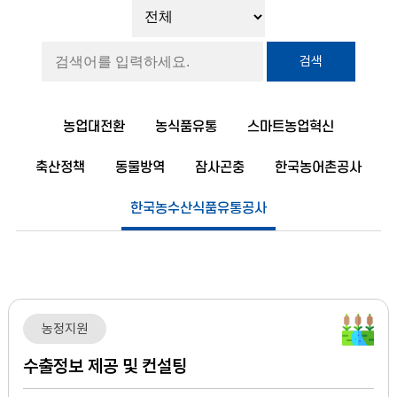
검색
농업대전환
농식품유통
스마트농업혁신
축산정책
동물방역
잠사곤충
한국농어촌공사
한국농수산식품유통공사
농정지원
수출정보 제공 및 컨설팅