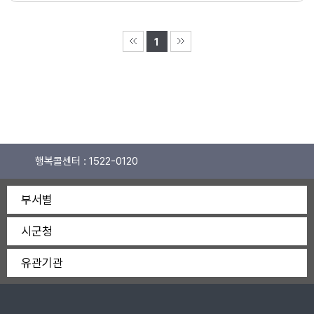
1
행복콜센터 :
1522-0120
부서별
시군청
유관기관