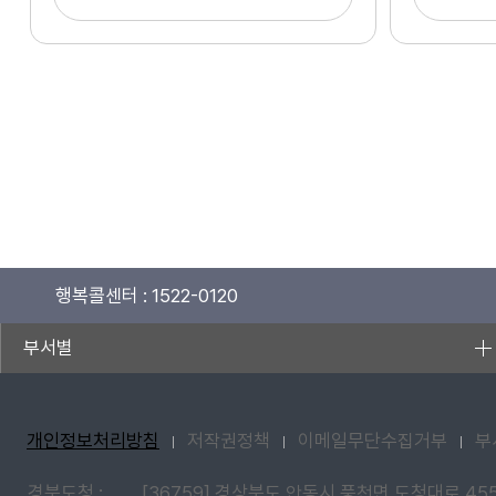
행복콜센터 :
1522-0120
부서별
개인정보처리방침
저작권정책
이메일무단수집거부
부
경북도청 :
[36759] 경상북도 안동시 풍천면 도청대로 45