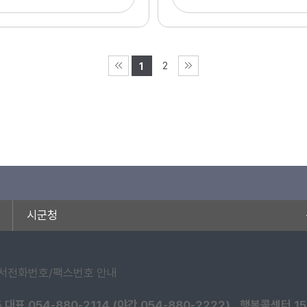
2
1
시군청
서전화번호/팩스번호 안내
5
대표 054-880-2114 (야간 054-880-2222)
행복콜센터 15