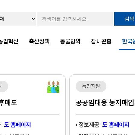
검색
농업혁신
축산정책
동물방역
잠사곤충
한국
원
농정지원
 후매도
공공임대용 농지매입
공
도 홈페이지
정보제공
도 홈페이지