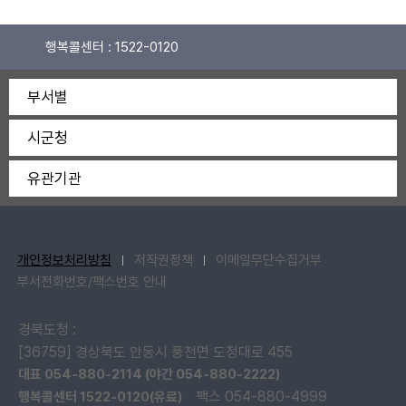
행복콜센터 :
1522-0120
부서별
시군청
유관기관
개인정보처리방침
저작권정책
이메일무단수집거부
부서전화번호/팩스번호 안내
경북도청 :
[36759] 경상북도 안동시 풍천면 도청대로 455
대표 054-880-2114 (야간 054-880-2222)
팩스 054-880-4999
행복콜센터 1522-0120(유료)