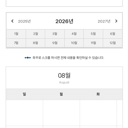
2026년
2025년
2027년
1월
2월
3월
4월
5월
6월
7월
8월
9월
10월
11월
12월
좌우로 스크롤 하시면 전체 내용을 확인하실 수 있습니다.
08월
August
일
월
화