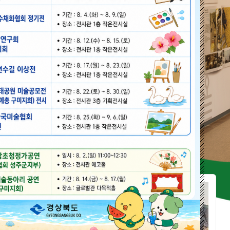
야외공원
24시간
희로 155