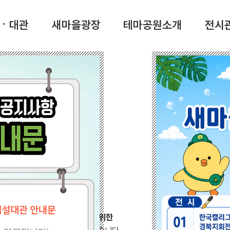
ㆍ대관
새마을광장
테마공원소개
전시관
 본산
마공원
 국가의 의지가 결합된
‘잘 살기 위한