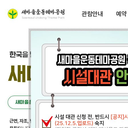
관람안내
예약
한국
을 넘어
세계
로 전파되는
새마을운동의
새마을운동
테
새마을운동이란?
근면, 자조, 협동
정신을 바탕으로
“잘 살아보세~”
를 외치며 국민과