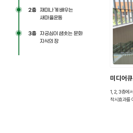
재미나게 배우는
2층
새마을운동
자긍심이 샘솟는 문화
3층
지식의 장
미디어큐
1, 2, 3
착시효과를 