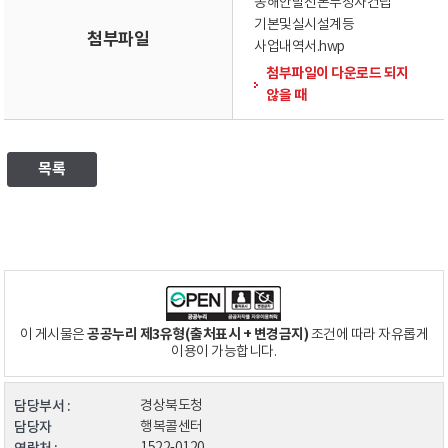
동해안발전본부청사건립
기본및실시설계등
첨부파일
사업내역서.hwp
첨부파일이 다운로드 되지
않을 때
목록
공공누리 제3유형(출처표시 + 변경금지)
이 게시물은
조건에 따라 자유롭게
이용이 가능합니다.
담당부서 :
경상북도청
담당자
행복콜센터