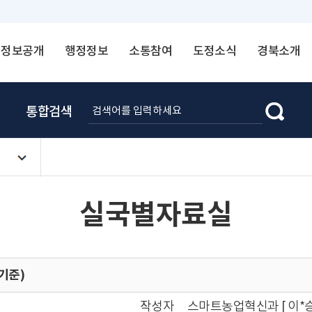
정보공개
행정정보
소통참여
도정소식
경북소개
통합검색
실국별자료실
 기준)
작성자
스마트농업혁신과 [ 이*승 ☎