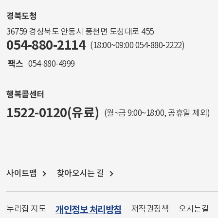
경북도청
36759 경상북도 안동시 풍천면 도청대로 455
054-880-2114
(18:00~09:00
054-880-2222
)
팩스
054-880-4999
행복콜센터
1522-0120(유료)
(월~금 9:00~18:00, 공휴일 제외)
사이트맵
찾아오시는 길
누리집 지도
개인정보 처리방침
저작권정책
오시는길