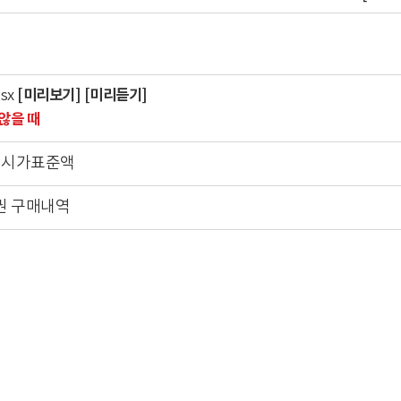
[미리보기]
[미리듣기]
sx
않을 때
건 시가표준액
권 구매내역