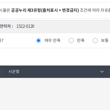
공공누리 제3유형(출처표시 + 변경금지)
게시물은
조건에 따라 자유
연락처 :
1522-0120
까?
매우 만족
만족
보통
시군청