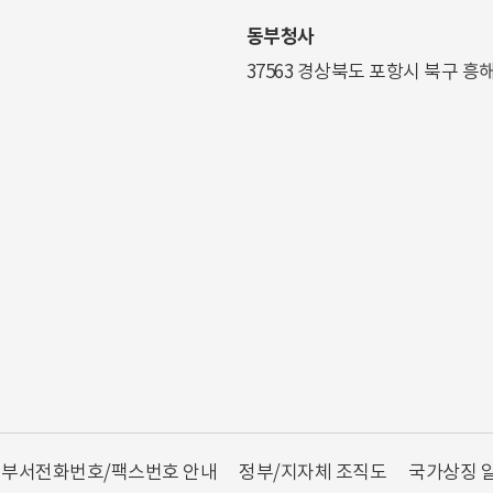
동부청사
37563 경상북도 포항시 북구 흥
부서전화번호/팩스번호 안내
정부/지자체 조직도
국가상징 