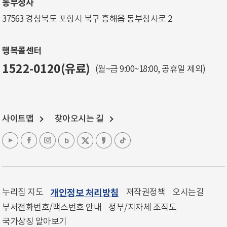
동부청사
37563 경상북도 포항시 북구 흥해읍 동부청사로 2
행복콜센터
1522-0120(유료)
(월~금 9:00~18:00, 공휴일 제외)
사이트맵
찾아오시는 길
누리집 지도
개인정보 처리방침
저작권정책
오시는길
부서전화번호/팩스번호 안내
정부/지자체 조직도
국가상징 알아보기