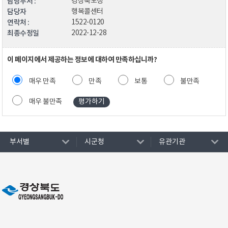
담당부서 :
경상북도청
담당자
행복콜센터
연락처 :
1522-0120
최종수정일
2022-12-28
이 페이지에서 제공하는 정보에 대하여 만족하십니까?
매우 만족
만족
보통
불만족
매우 불만족
부서별
시군청
유관기관