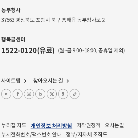
동부청사
37563 경상북도 포항시 북구 흥해읍 동부청사로 2
행복콜센터
1522-0120(유료)
(월~금 9:00~18:00, 공휴일 제외)
사이트맵
찾아오시는 길
누리집 지도
개인정보 처리방침
저작권정책
오시는길
부서전화번호/팩스번호 안내
정부/지자체 조직도