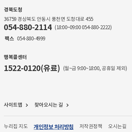
경북도청
36759 경상북도 안동시 풍천면 도청대로 455
054-880-2114
(18:00~09:00
054-880-2222
)
팩스
054-880-4999
행복콜센터
1522-0120(유료)
(월~금 9:00~18:00, 공휴일 제외)
사이트맵
찾아오시는 길
누리집 지도
개인정보 처리방침
저작권정책
오시는길