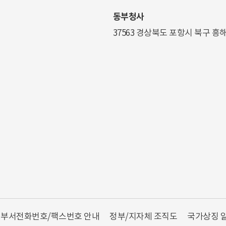
동부청사
37563 경상북도 포항시 북구 흥
부서전화번호/팩스번호 안내
정부/지자체 조직도
국가상징 