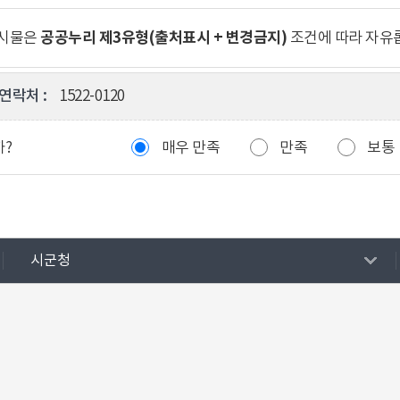
공공누리 제3유형(출처표시 + 변경금지)
게시물은
조건에 따라 자유
연락처 :
1522-0120
까?
매우 만족
만족
보통
시군청