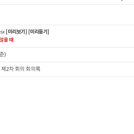
[미리보기]
[미리듣기]
sx
않을 때
준)
제2차 회의 회의록