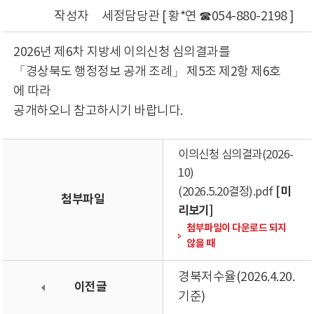
작성자
세정담당관 [ 황*연 ☎054-880-2198 ]
2026년 제6차 지방세 이의신청 심의결과를
「경상북도 행정정보 공개 조례」 제5조 제2항 제6호
에 따라
공개하오니 참고하시기 바랍니다.
이의신청 심의결과(2026-
10)
[미
(2026.5.20결정).pdf
첨부파일
리보기]
첨부파일이 다운로드 되지
않을 때
경북저수율(2026.4.20.
이전글
기준)