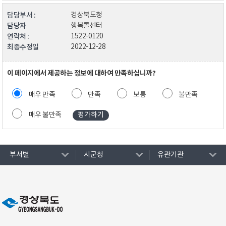
담당부서 :
경상북도청
담당자
행복콜센터
연락처 :
1522-0120
최종수정일
2022-12-28
이 페이지에서 제공하는 정보에 대하여 만족하십니까?
매우 만족
만족
보통
불만족
매우 불만족
부서별
시군청
유관기관