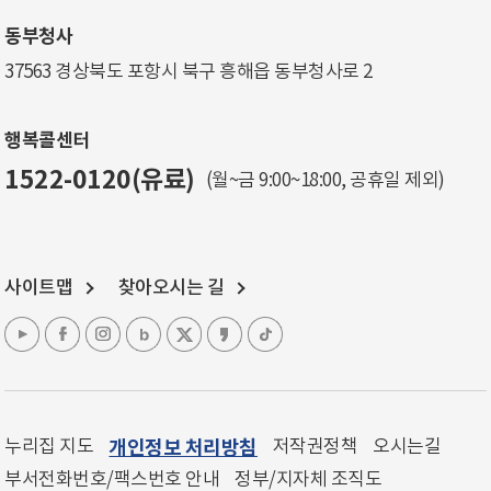
동부청사
37563 경상북도 포항시 북구 흥해읍 동부청사로 2
행복콜센터
1522-0120(유료)
(월~금 9:00~18:00, 공휴일 제외)
사이트맵
찾아오시는 길
누리집 지도
개인정보 처리방침
저작권정책
오시는길
부서전화번호/팩스번호 안내
정부/지자체 조직도