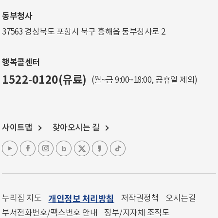
동부청사
37563 경상북도 포항시 북구 흥해읍 동부청사로 2
행복콜센터
1522-0120(유료)
(월~금 9:00~18:00, 공휴일 제외)
사이트맵
찾아오시는 길
누리집 지도
개인정보 처리방침
저작권정책
오시는길
부서전화번호/팩스번호 안내
정부/지자체 조직도